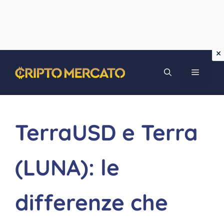
Vai
MENU
al
contenuto
TerraUSD e Terra
(LUNA): le
differenze che