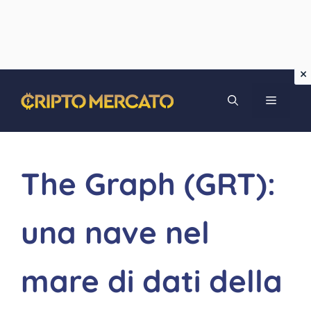
Vai
MENU
al
contenuto
The Graph (GRT):
una nave nel
mare di dati della