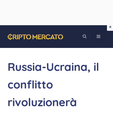
Vai
MENU
al
contenuto
Russia-Ucraina, il
conflitto
rivoluzionerà