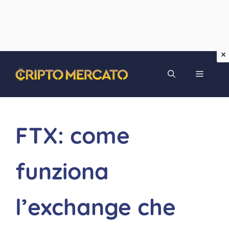
Vai
MENU
al
contenuto
FTX: come
funziona
l’exchange che