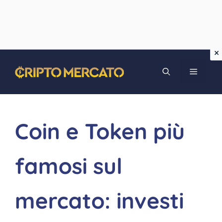
Vai
MENU
al
contenuto
Coin e Token più
famosi sul
mercato: investi