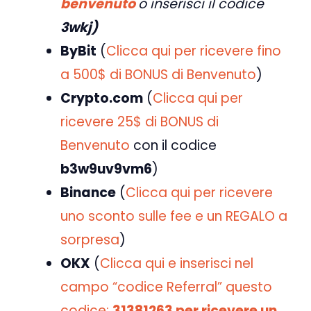
benvenuto
o inserisci il codice
3wkj)
ByBit
(
Clicca qui per ricevere fino
a 500$ di BONUS di Benvenuto
)
Crypto.com
(
Clicca qui per
ricevere 25$ di BONUS di
Benvenuto
con il codice
b3w9uv9vm6
)
Binance
(
Clicca qui per ricevere
uno sconto sulle fee e un REGALO a
sorpresa
)
OKX
(
Clicca qui e
inserisci nel
campo “codice Referral” questo
codice:
31381263 per ricevere un