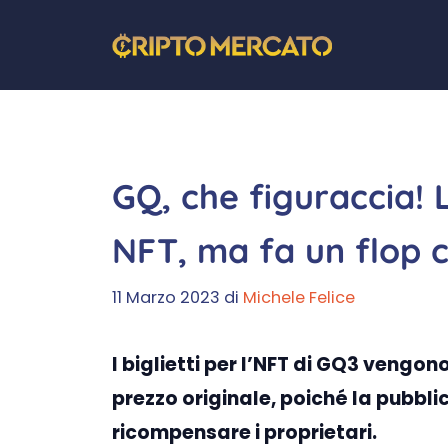
Vai
al
contenuto
GQ, che figuraccia! 
NFT, ma fa un flop 
11 Marzo 2023
di
Michele Felice
I biglietti per l’NFT di GQ3 vengono
prezzo originale, poiché la pubbli
ricompensare i proprietari.