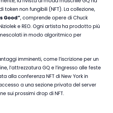
camente, la rivista di moda maschile GQ ha
 token non fungibili (NFT). La collezione,
Is Good”
, comprende opere di Chuck
iziolek e REO. Ogni artista ha prodotto più
oi mescolati in modo algoritmico per
ntaggi imminenti, come l’iscrizione per un
, l’attrezzatura GQ e l’ingresso alle feste
ata alla conferenza NFT di New York in
o accesso a una sezione privata del server
ne sui prossimi drop di NFT.