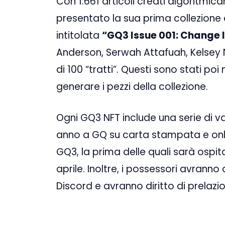
Con 1.661 articoli creati algoritmi
presentato la sua prima collezione di
intitolata
“GQ3 Issue 001: Change 
Anderson, Serwah Attafuah, Kelsey N
di 100 “tratti”. Questi sono stati p
generare i pezzi della collezione.
Ogni GQ3 NFT include una serie di va
anno a GQ su carta stampata e online
GQ3, la prima delle quali sarà ospit
aprile. Inoltre, i possessori avrann
Discord e avranno diritto di prelazio