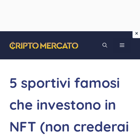
Vai
MENU
al
contenuto
5 sportivi famosi
che investono in
NFT (non crederai