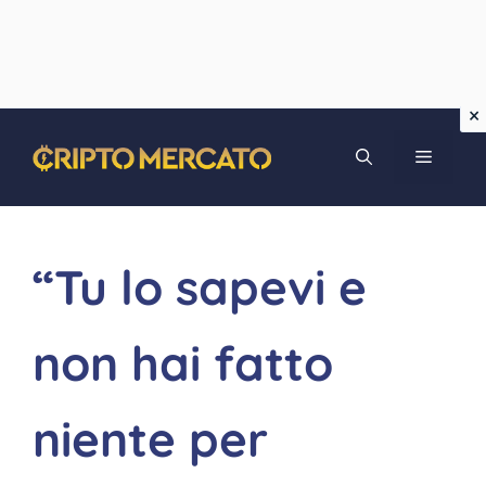
Vai
MENU
al
contenuto
“Tu lo sapevi e
non hai fatto
niente per