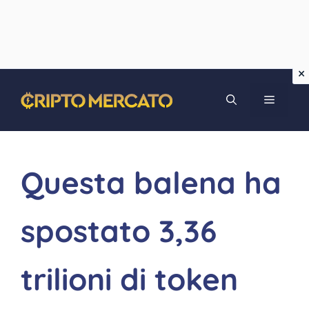
Vai
MENU
al
contenuto
Questa balena ha
spostato 3,36
trilioni di token