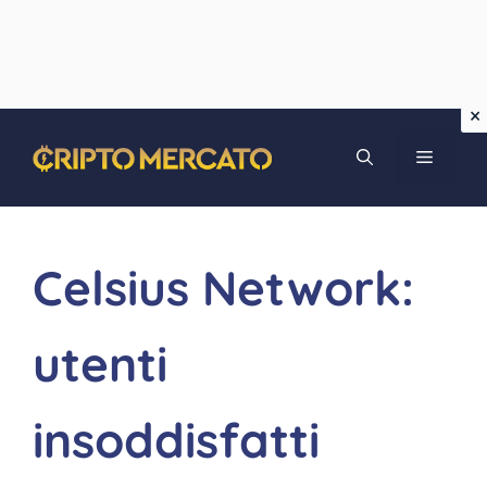
Vai
MENU
al
contenuto
Celsius Network:
utenti
insoddisfatti