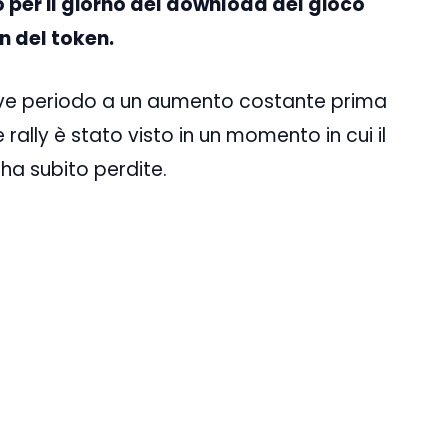
 per il giorno del download del gioco
rn del token.
reve periodo a un aumento costante prima
 rally è stato visto in un momento in cui il
ha subito perdite.