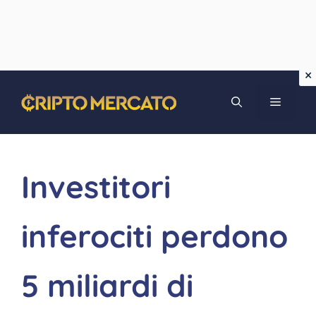
Vai
MENU
al
contenuto
Investitori
inferociti perdono
5 miliardi di