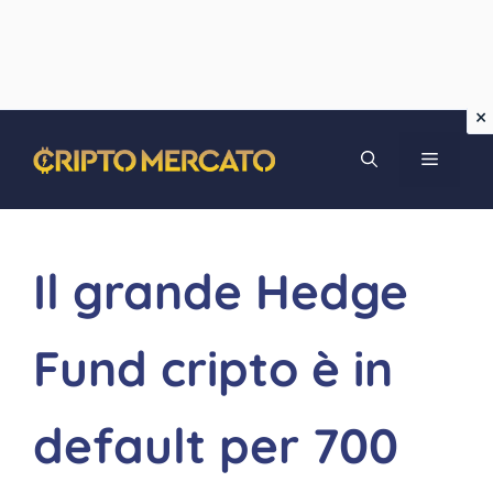
Vai
MENU
al
contenuto
Il grande Hedge
Fund cripto è in
default per 700