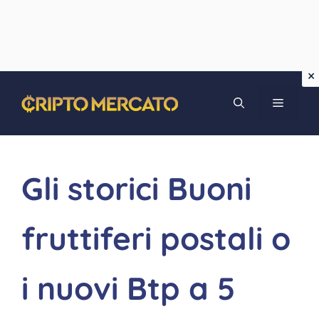
Vai
MENU
al
contenuto
Gli storici Buoni
fruttiferi postali o
i nuovi Btp a 5