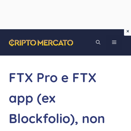
Vai
MENU
al
contenuto
FTX Pro e FTX
app (ex
Blockfolio), non