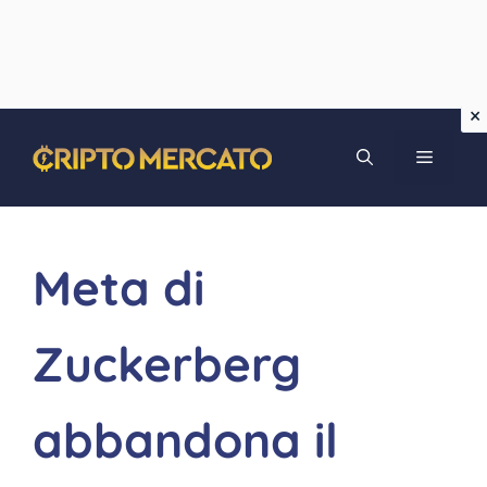
Vai
MENU
al
contenuto
Meta di
Zuckerberg
abbandona il