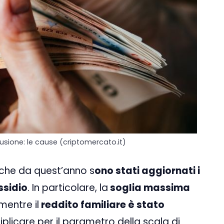
sione: le cause (criptomercato.it)
 che da quest’anno s
ono stati aggiornati i
ssidio
. In particolare, la
soglia massima
 mentre il
reddito familiare è stato
plicare per il parametro della scala di