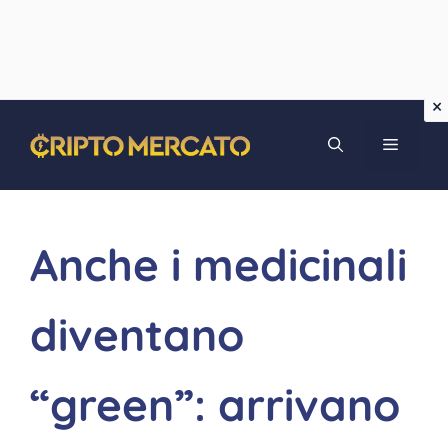
Vai
MENU
al
contenuto
Anche i medicinali
diventano
“green”: arrivano