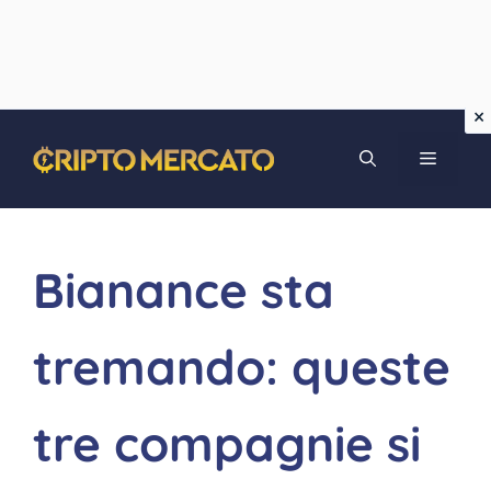
Vai
MENU
al
contenuto
Bianance sta
tremando: queste
tre compagnie si