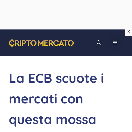
Vai
MENU
al
contenuto
La ECB scuote i
mercati con
questa mossa