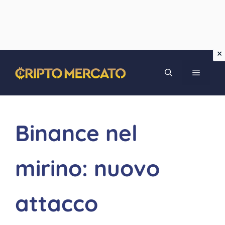
Vai
MENU
al
contenuto
Binance nel
mirino: nuovo
attacco