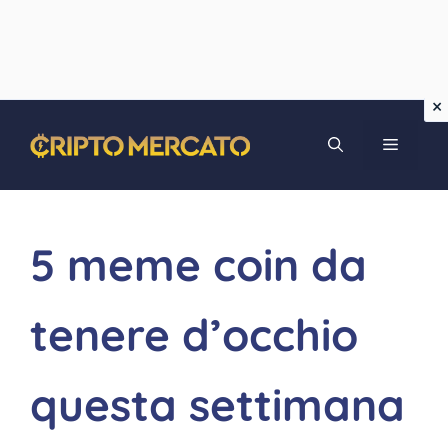
Vai
MENU
al
contenuto
5 meme coin da
tenere d’occhio
questa settimana