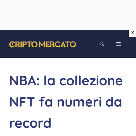
Vai
MENU
al
contenuto
NBA: la collezione
NFT fa numeri da
record