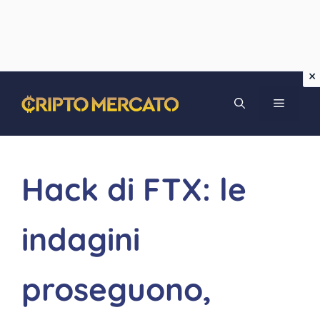
Vai
MENU
al
contenuto
Hack di FTX: le
indagini
proseguono,