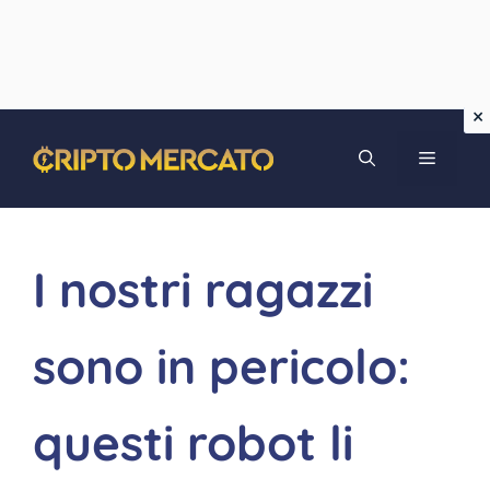
Vai
MENU
al
contenuto
I nostri ragazzi
sono in pericolo:
questi robot li