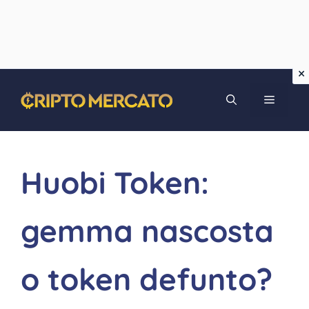
Vai
MENU
al
contenuto
Huobi Token:
gemma nascosta
o token defunto?