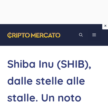
Vai
MENU
al
contenuto
Shiba Inu (SHIB),
dalle stelle alle
stalle. Un noto