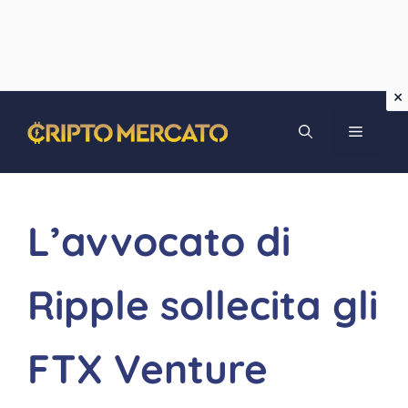
Vai
MENU
al
contenuto
L’avvocato di
Ripple sollecita gli
FTX Venture