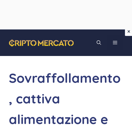
Vai
MENU
al
contenuto
Sovraffollamento
, cattiva
alimentazione e