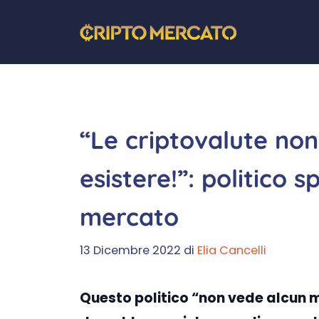
Vai
al
contenuto
“Le criptovalute no
esistere!”: politico sp
mercato
13 Dicembre 2022
di
Elia Cancelli
Questo politico “non vede alcun m