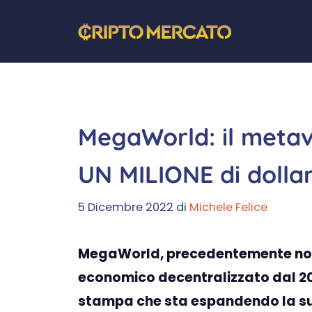
Vai
al
contenuto
MegaWorld: il metav
UN MILIONE di dollari
5 Dicembre 2022
di
Michele Felice
MegaWorld, precedentemente not
economico decentralizzato dal 20
stampa che sta espandendo la su