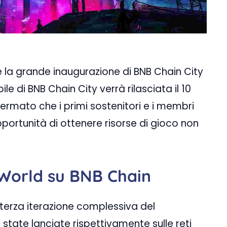
 la grande inaugurazione di BNB Chain City
e di BNB Chain City verrà rilasciata il 10
mato che i primi sostenitori e i membri
portunità di ottenere risorse di gioco non
aWorld su BNB Chain
 terza iterazione complessiva del
state lanciate rispettivamente sulle reti