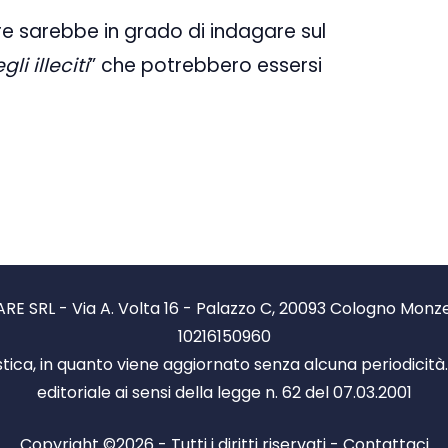
re sarebbe in grado di indagare sul
i illeciti
” che potrebbero essersi
RE SRL - Via A. Volta 16 - Palazzo C, 20093 Cologno Monzese
10216150960
stica, in quanto viene aggiornato senza alcuna periodicit
editoriale ai sensi della legge n. 62 del 07.03.2001
Copyright ©2026 - Tutti i diritti riservati -
Contattaci