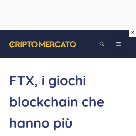
Vai
MENU
al
contenuto
FTX, i giochi
blockchain che
hanno più