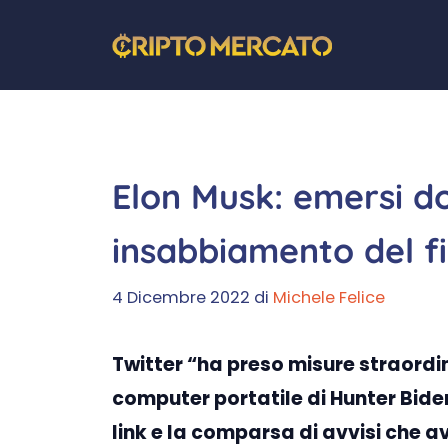
Vai
al
contenuto
Elon Musk: emersi d
insabbiamento del fi
4 Dicembre 2022
di
Michele Felice
Twitter “ha preso misure straordin
computer portatile di Hunter Biden
link e la comparsa di avvisi che a