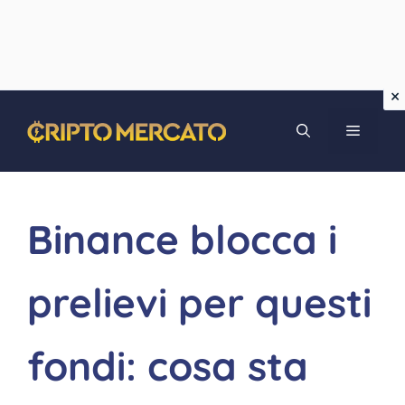
Vai
MENU
al
contenuto
Binance blocca i
prelievi per questi
fondi: cosa sta