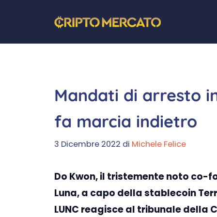
Vai
al
contenuto
Mandati di arresto in
fa marcia indietro
3 Dicembre 2022
di
Michele Felice
Do Kwon, il tristemente noto co-
Luna, a capo della stablecoin Ter
LUNC reagisce al tribunale della