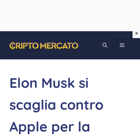
Vai
MENU
al
contenuto
Elon Musk si
scaglia contro
Apple per la