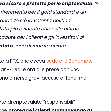
 sicuro e protetto per le criptovalute
. In
 riferimento per il gold standard e un
quando c’è la volontà politica.
tato più evidente che nelle ultime
ute per i clienti e gli investitori di
ntata
sono diventate chiare
“.
to a FTX, che aveva
sede alle Bahamas
.
n-Fried, è ora alle prese con una
ono emerse gravi accuse di fondi mal
à di criptovalute “responsabili”
 che
protegge i clienti promuovendo al