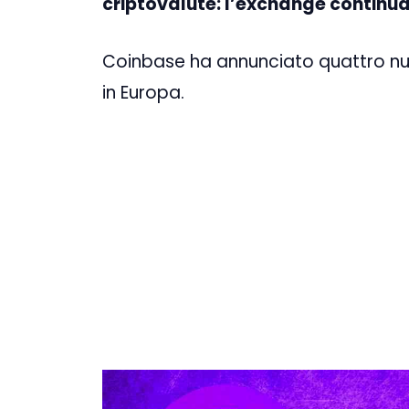
criptovalute: l’exchange continua
Coinbase ha annunciato quattro nuov
in Europa.