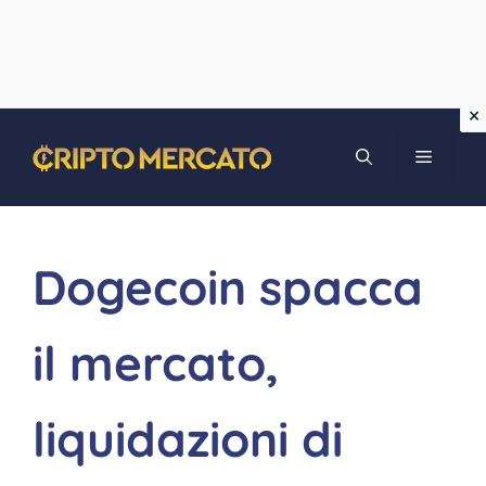
Vai
MENU
al
contenuto
Dogecoin spacca
il mercato,
liquidazioni di