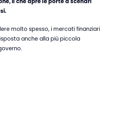
one, il che apre le porte a scenari
si.
 molto spesso, i mercati finanziari
isposta anche alla più piccola
 governo.