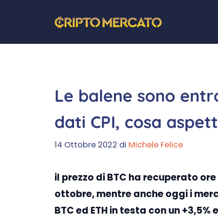
Vai
al
contenuto
Le balene sono entra
dati CPI, cosa aspet
14 Ottobre 2022
di
Michele Felice
il prezzo di BTC ha recuperato ore d
ottobre, mentre anche oggi i merc
BTC ed ETH in testa con un +3,5% e