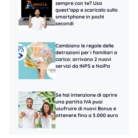
sempre con te? Usa
quest’app e scaricalo sullo
smartphone in pochi
secondi
Cambiano le regole delle
detrazioni per i familiari a
carico: arrivano 2 nuovi
servizi da INPS e NoiPa
Se hai intenzione di aprire
una partita IVA puoi
usufruire di nuovi Bonus e
ottenere fino a 3.000 euro