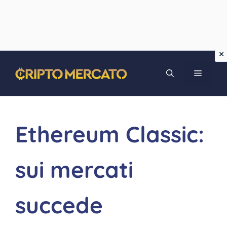
Vai
MENU
al
contenuto
Ethereum Classic:
sui mercati
succede