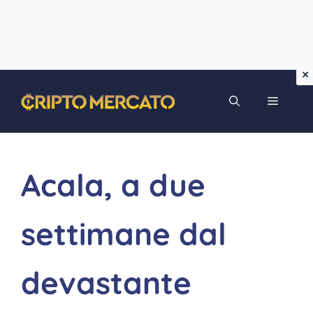
Vai
MENU
al
contenuto
Acala, a due
settimane dal
devastante