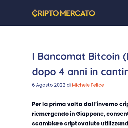
Vai
al
contenuto
I Bancomat Bitcoin 
dopo 4 anni in cant
6 Agosto 2022
di
Michele Felice
Per la prima volta dall’inverno cri
riemergendo in Giappone, consent
scambiare criptovalute utilizzand