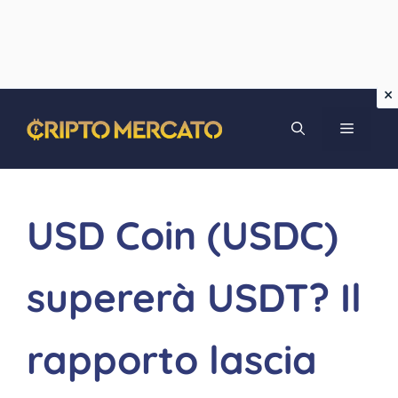
Vai
MENU
al
contenuto
USD Coin (USDC)
supererà USDT? Il
rapporto lascia