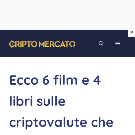
Vai
MENU
al
contenuto
Ecco 6 film e 4
libri sulle
criptovalute che