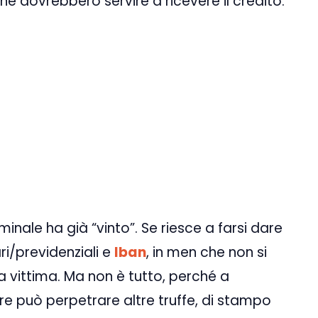
che dovrebbero servire a ricevere il credito.
iminale ha già “vinto”. Se riesce a farsi dare
i/previdenziali e
Iban
, in men che non si
a vittima. Ma non è tutto, perché a
re può perpetrare altre truffe, di stampo