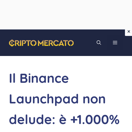
Vai
MENU
al
contenuto
Il Binance
Launchpad non
delude: è +1.000%